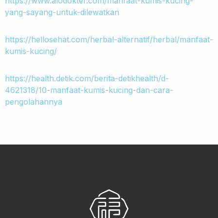
https://www.alodokter.com/manfaat-kumis-kucing-
yang-sayang-untuk-dilewatkan
https://hellosehat.com/herbal-alternatif/herbal/manfaat-
kumis-kucing/
https://health.detik.com/berita-detikhealth/d-
4621318/10-manfaat-kumis-kucing-dan-cara-
pengolahannya