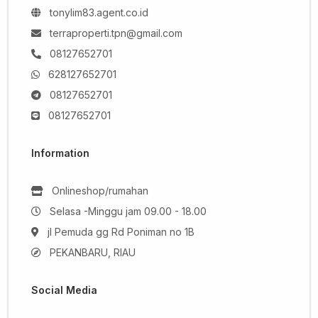
tonylim83.agent.co.id
terraproperti.tpn@gmail.com
08127652701
628127652701
08127652701
08127652701
Information
Onlineshop/rumahan
Selasa -Minggu jam 09.00 - 18.00
jl Pemuda gg Rd Poniman no 1B
PEKANBARU, RIAU
Social Media