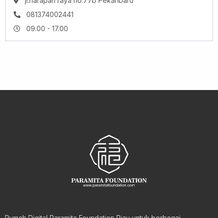
jl.harapan raya no.77b Pekanbaru
081374002441
09.00 - 17.00
Rumah Digital Paramita Foundation Riau untuk berbagai