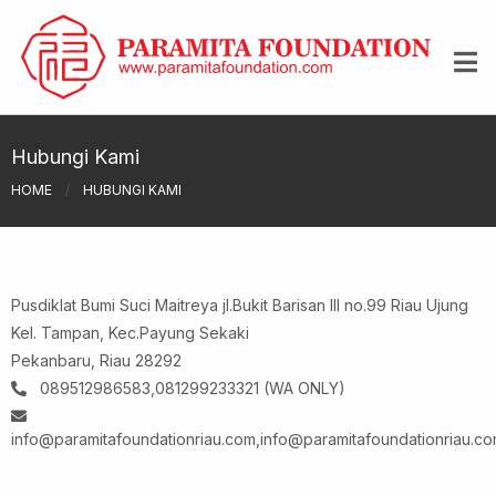
Hubungi Kami
HOME
/
HUBUNGI KAMI
Pusdiklat Bumi Suci Maitreya jl.Bukit Barisan III no.99 Riau Ujung
Kel. Tampan, Kec.Payung Sekaki
Pekanbaru, Riau 28292
089512986583,081299233321 (WA ONLY)
info@paramitafoundationriau.com
,
info@paramitafoundationriau.c